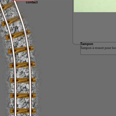
contact
Tampon
Tampon à ressort pour loc