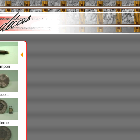
ampon
ue...
terne...