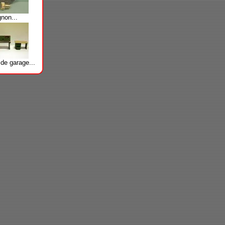
non...
de garage...