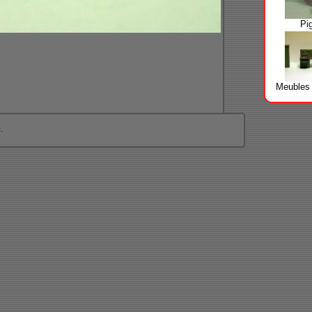
Pig
Meubles 
.