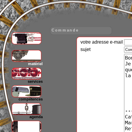
Commande
votre adresse e-mail
gare
sujet
matériel
services
compétences
agenda