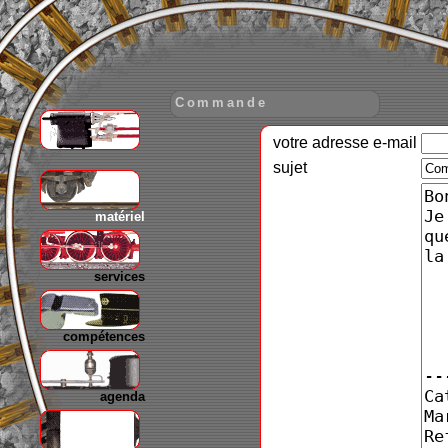
Commande
votre adresse e-mail
gare
sujet
matériel
services
compétences
agenda