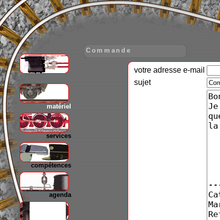
Commande
votre adresse e-mail
gare
sujet
matériel
services
compétences
agenda