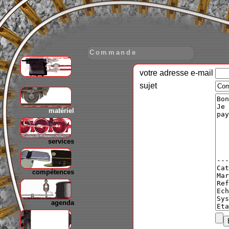
Commande
votre adresse e-mail
gare
sujet
matériel
services
compétences
agenda