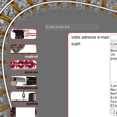
Commande
votre adresse e-mail
gare
sujet
matériel
services
compétences
agenda