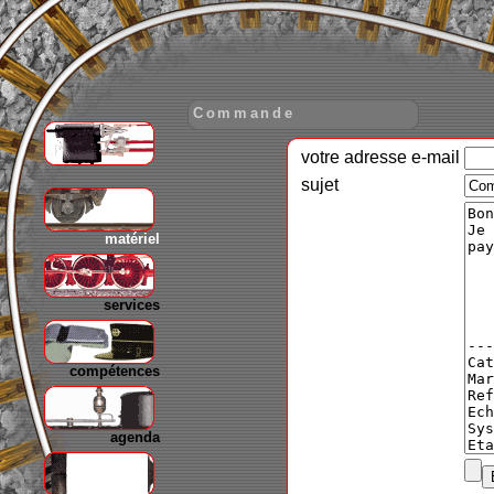
Commande
votre adresse e-mail
gare
sujet
matériel
services
compétences
agenda