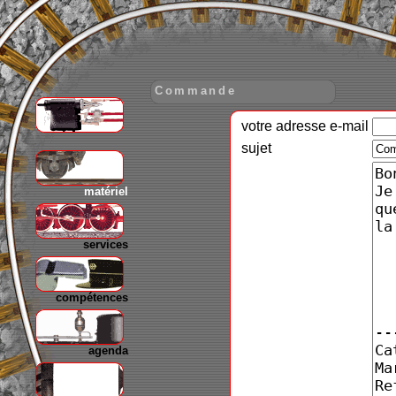
Commande
votre adresse e-mail
gare
sujet
matériel
services
compétences
agenda