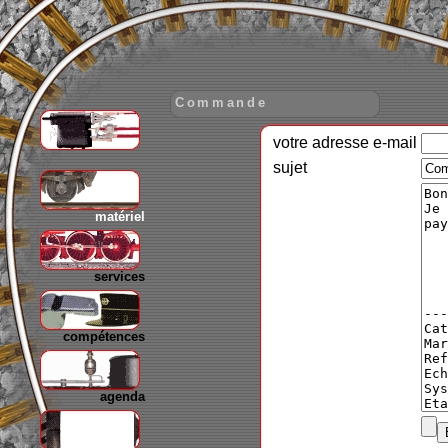
Commande
votre adresse e-mail
gare
sujet
matériel
services
compétences
agenda