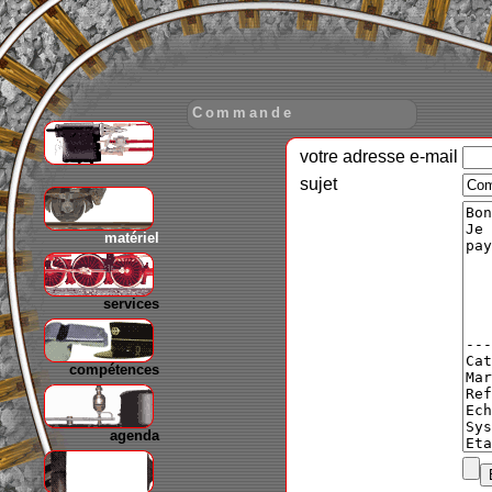
Commande
votre adresse e-mail
gare
sujet
matériel
services
compétences
agenda