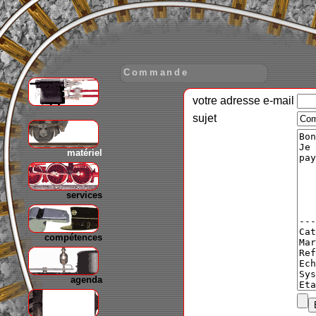
Commande
votre adresse e-mail
gare
sujet
matériel
services
compétences
agenda