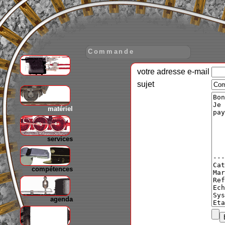
Commande
votre adresse e-mail
gare
sujet
matériel
services
compétences
agenda