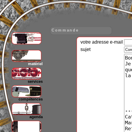
Commande
votre adresse e-mail
gare
sujet
matériel
services
compétences
agenda