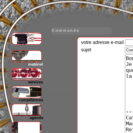
Commande
votre adresse e-mail
gare
sujet
matériel
services
compétences
agenda