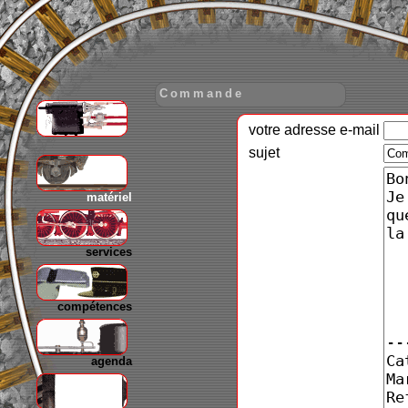
Commande
votre adresse e-mail
gare
sujet
matériel
services
compétences
agenda