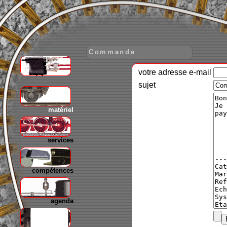
Commande
votre adresse e-mail
gare
sujet
matériel
services
compétences
agenda