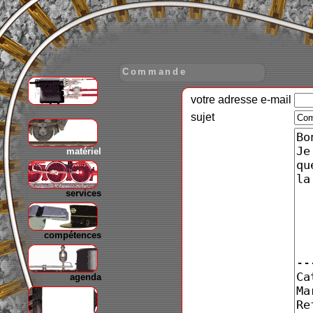
Commande
votre adresse e-mail
gare
sujet
matériel
services
compétences
agenda