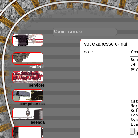
Commande
votre adresse e-mail
gare
sujet
matériel
services
compétences
agenda