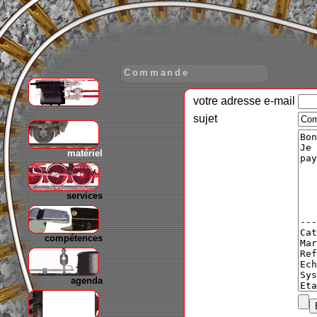
Commande
votre adresse e-mail
gare
sujet
matériel
services
compétences
agenda