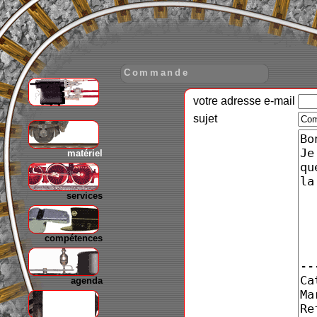
Commande
votre adresse e-mail
gare
sujet
matériel
services
compétences
agenda