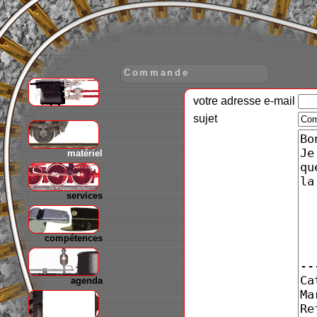
Commande
votre adresse e-mail
gare
sujet
matériel
services
compétences
agenda