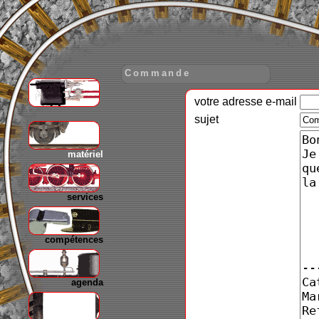
Commande
votre adresse e-mail
gare
sujet
matériel
services
compétences
agenda