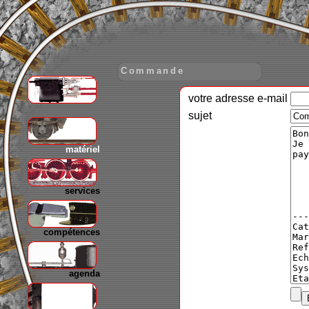
Commande
votre adresse e-mail
gare
sujet
matériel
services
compétences
agenda