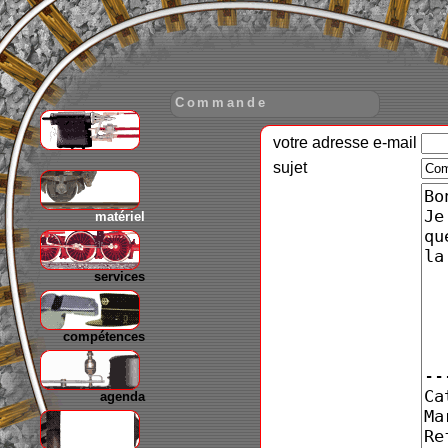
Commande
votre adresse e-mail
gare
sujet
matériel
services
compétences
agenda