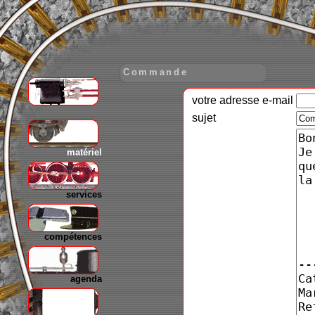
Commande
votre adresse e-mail
gare
sujet
matériel
services
compétences
agenda