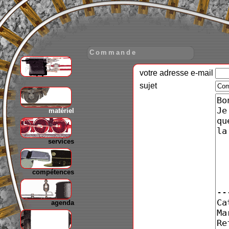
Commande
votre adresse e-mail
gare
sujet
matériel
services
compétences
agenda