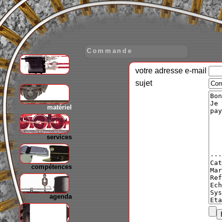
Commande
votre adresse e-mail
gare
sujet
matériel
services
compétences
agenda