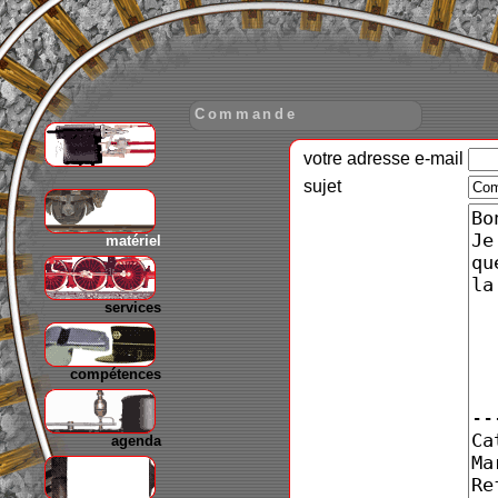
Commande
votre adresse e-mail
gare
sujet
matériel
services
compétences
agenda