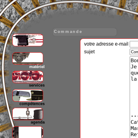
Commande
votre adresse e-mail
gare
sujet
matériel
services
compétences
agenda