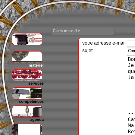
Commande
votre adresse e-mail
gare
sujet
matériel
services
compétences
agenda