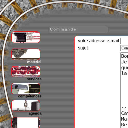
Commande
votre adresse e-mail
gare
sujet
matériel
services
compétences
agenda