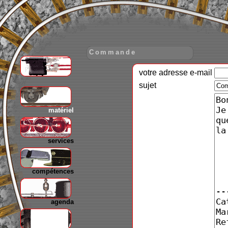
Commande
votre adresse e-mail
gare
sujet
matériel
services
compétences
agenda