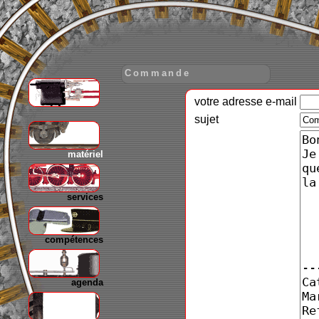
Commande
votre adresse e-mail
gare
sujet
matériel
services
compétences
agenda