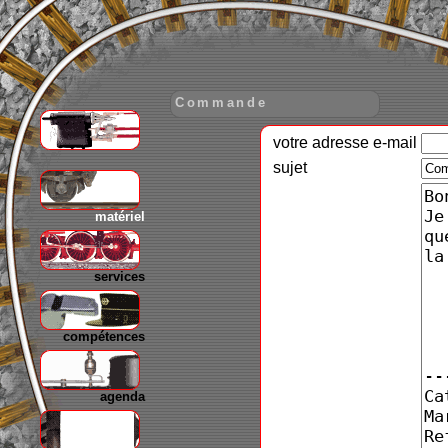
Commande
votre adresse e-mail
gare
sujet
matériel
services
compétences
agenda