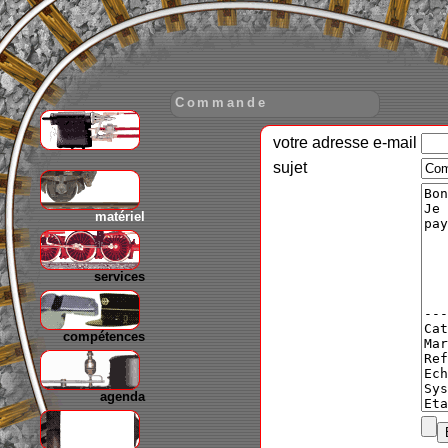
Commande
votre adresse e-mail
gare
sujet
matériel
services
compétences
agenda