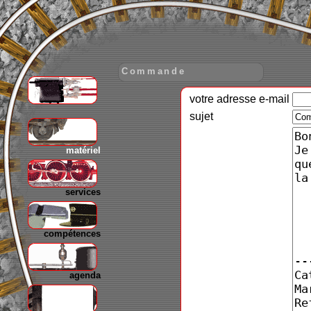
Commande
votre adresse e-mail
gare
sujet
matériel
services
compétences
agenda