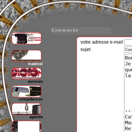
Commande
votre adresse e-mail
gare
sujet
matériel
services
compétences
agenda