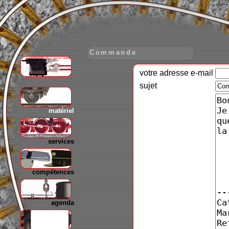
Commande
votre adresse e-mail
gare
sujet
matériel
services
compétences
agenda