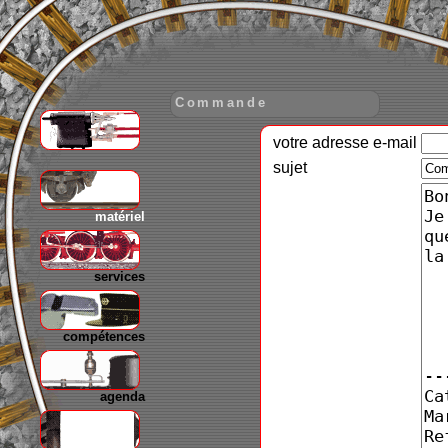
Commande
votre adresse e-mail
gare
sujet
matériel
services
compétences
agenda