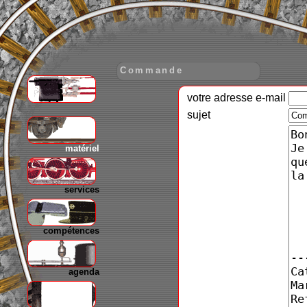
Commande
votre adresse e-mail
gare
sujet
matériel
services
compétences
agenda