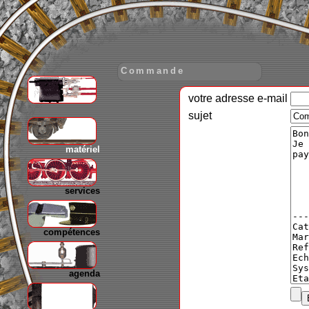
Commande
votre adresse e-mail
gare
sujet
matériel
services
compétences
agenda