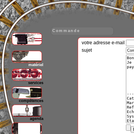
Commande
votre adresse e-mail
gare
sujet
matériel
services
compétences
agenda