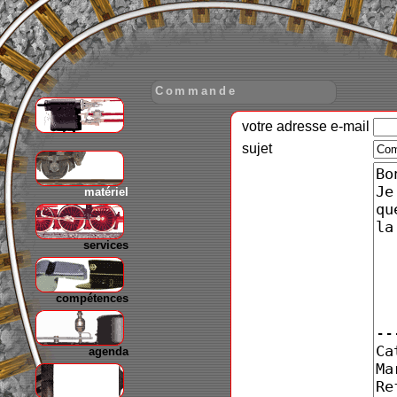
Commande
votre adresse e-mail
gare
sujet
matériel
services
compétences
agenda