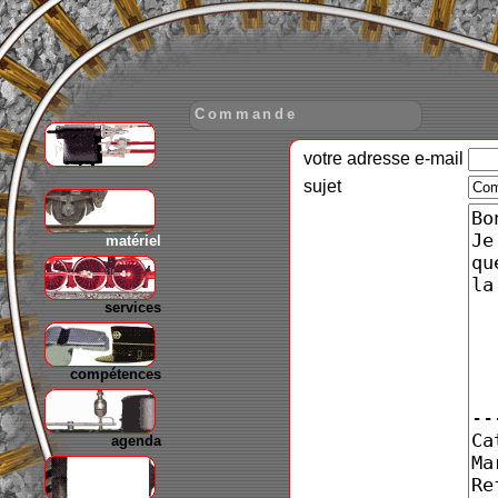
Commande
votre adresse e-mail
gare
sujet
matériel
services
compétences
agenda