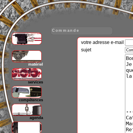
Commande
votre adresse e-mail
gare
sujet
matériel
services
compétences
agenda