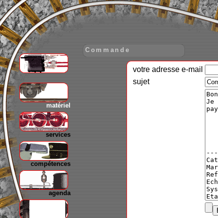
Commande
votre adresse e-mail
gare
sujet
matériel
services
compétences
agenda