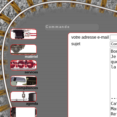
Commande
votre adresse e-mail
gare
sujet
matériel
services
compétences
agenda