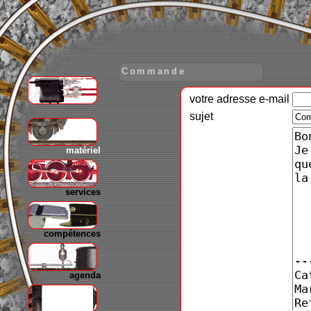
Commande
votre adresse e-mail
gare
sujet
matériel
services
compétences
agenda