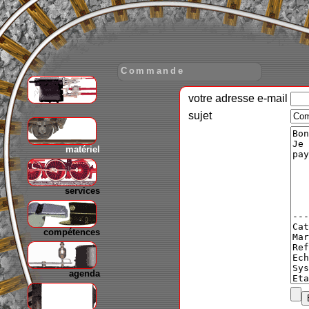
Commande
votre adresse e-mail
gare
sujet
matériel
services
compétences
agenda