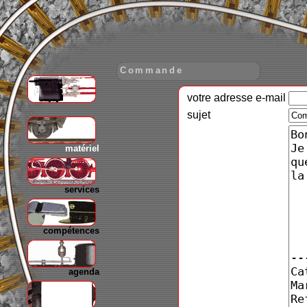
Commande
votre adresse e-mail
gare
sujet
matériel
services
compétences
agenda